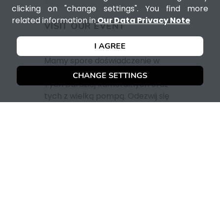
clicking on "change settings". You find more
related information in
Our Data Privacy Note
VISIT OUR EVENT
Imprezy firmowe
I AGREE
Mamy spore doświadczenie w
organizacji imprez firmowych.
CHANGE SETTINGS
Tych bardziej kameralnych oraz
tych z wielką pompą. Odezwij się
na naszego maila bądź napisz na
facebooku czy instagramie.
Chętnie pomożemy i odpowiemy
na wszystkie pytania!